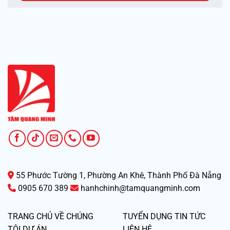
55 Phước Tường 1, Phường An Khê, Thành Phố Đà Nẵng
0905 670 389
hanhchinh@tamquangminh.com
TRANG CHỦ
VỀ CHÚNG
TUYỂN DỤNG
TIN TỨC
TÔI
DỰ ÁN
LIÊN HỆ