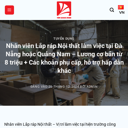
Bỏ
qua
VN
nội
dung
TUYỂN DỤNG
Nhân viên Lắp ráp Nội thất làm việc tại Đà
Nẵng hoặc Quảng Nam – Lương cơ bản từ
8 triệu + Các khoản phụ cấp, hỗ trợ hấp dẫn
khác
ĐĂNG VÀO
25 THÁNG 12, 2024
BỞI
ADMIN
Nhân viên Lắp ráp Nội thất – Vị trí làm việc tại hiện trường công