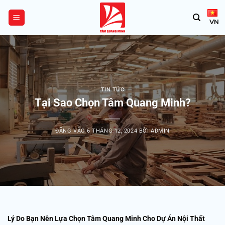
Bỏ
qua
VN
nội
dung
TIN TỨC
Tại Sao Chọn Tâm Quang Minh?
ĐĂNG VÀO
6 THÁNG 12, 2024
BỞI
ADMIN
Lý Do Bạn Nên Lựa Chọn Tâm Quang Minh Cho Dự Án Nội Thất